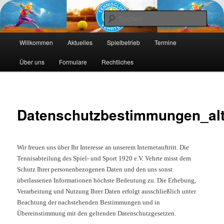
Die Webseite des Tennisclub Vehrte e. V.
Such
Hauptmenü
Tennis-Vehrte
Willkommen
Aktuelles
Spielbetrieb
Termine
Zum
Zum
Über uns
Formulare
Rechtliches
primären
sekundären
Inhalt
Inhalt
springen
springen
Datenschutzbestimmungen_al
Wir freuen uns über Ihr Interesse an unserem Internetauftritt. Die
Tennisabteilung des Spiel- und Sport 1920 e.V. Vehrte misst dem
Schutz Ihrer personenbezogenen Daten und den uns sonst
überlassenen Informationen höchste Bedeutung zu. Die Erhebung,
Verarbeitung und Nutzung Ihrer Daten erfolgt ausschließlich unter
Beachtung der nachstehenden Bestimmungen und in
Übereinstimmung mit den geltenden Datenschutzgesetzen.