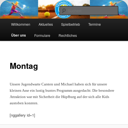
Die Webseite des Tennisclub Vehrte e. V.
Such
Hauptmenü
Tennis-Vehrte
Willkommen
Aktuelles
Spielbetrieb
Termine
Zum
Zum
Über uns
Formulare
Rechtliches
primären
sekundären
Inhalt
Inhalt
springen
springen
Montag
Unsere Jugendwarte Carsten und Michael haben sich für unsere
kleinen Asse ein lustig
buntes Programm ausgedacht. Die besondere
Attraktion war mit Sicherheit
die Hüpfburg auf der sich alle Kids
austoben konnten.
[nggallery id=1]