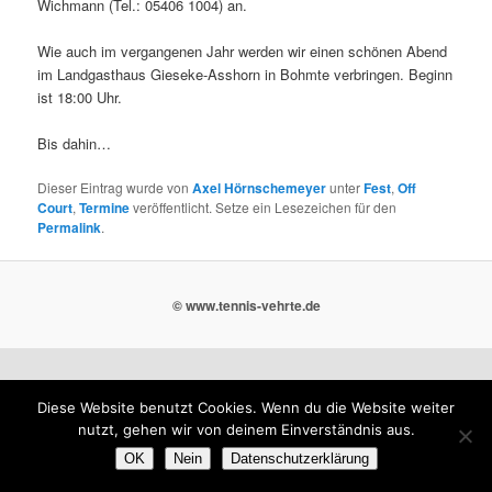
Wichmann (Tel.: 05406 1004) an.
Wie auch im vergangenen Jahr werden wir einen schönen Abend
im Landgasthaus Gieseke-Asshorn in Bohmte verbringen. Beginn
ist 18:00 Uhr.
Bis dahin…
Dieser Eintrag wurde von
Axel Hörnschemeyer
unter
Fest
,
Off
Court
,
Termine
veröffentlicht. Setze ein Lesezeichen für den
Permalink
.
© www.tennis-vehrte.de
Diese Website benutzt Cookies. Wenn du die Website weiter
nutzt, gehen wir von deinem Einverständnis aus.
OK
Nein
Datenschutzerklärung