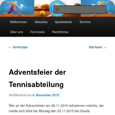
Die Webseite des Tennisclub Vehrte e. V.
Such
Hauptmenü
Tennis-Vehrte
Willkommen
Aktuelles
Spielbetrieb
Termine
Zum
Zum
Über uns
Formulare
Rechtliches
primären
sekundären
Inhalt
Inhalt
Beitragsnavigation
←
Vorheriger
Nächster
→
springen
springen
Adventsfeier der
Tennisabteilung
Veröffentlicht am
6. November 2015
Wer an der Adventsfeier am 28.11.2015 teilnehmen möchte, der
melde sich bitte bis Montag den 23.11.2015 bei Gisela