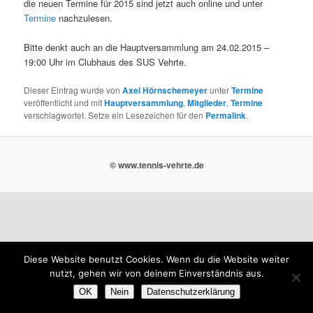
die neuen Termine für 2015 sind jetzt auch online und unter
Termine
nachzulesen.
Bitte denkt auch an die Hauptversammlung am 24.02.2015 –
19:00 Uhr im Clubhaus des SUS Vehrte.
Dieser Eintrag wurde von
Axel Hörnschemeyer
unter
Termine
veröffentlicht und mit
Hauptversammlung
,
Mitglieder
,
Termine
verschlagwortet. Setze ein Lesezeichen für den
Permalink
.
© www.tennis-vehrte.de
Diese Website benutzt Cookies. Wenn du die Website weiter
nutzt, gehen wir von deinem Einverständnis aus.
OK
Nein
Datenschutzerklärung