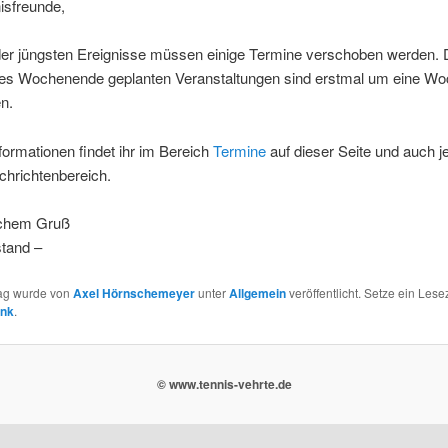
isfreunde,
der jüngsten Ereignisse müssen einige Termine verschoben werden. D
 Wochenende geplanten Veranstaltungen sind erstmal um eine Wo
n.
formationen findet ihr im Bereich
Termine
auf dieser Seite und auch j
chrichtenbereich.
lichem Gruß
stand –
rag wurde von
Axel Hörnschemeyer
unter
Allgemein
veröffentlicht. Setze ein Lese
ink
.
© www.tennis-vehrte.de