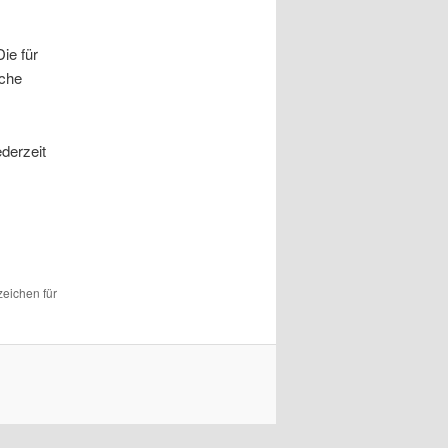
ie für
che
ederzeit
zeichen für