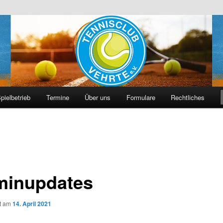
hrte e. V.
pielbetrieb
Termine
Über uns
Formulare
Rechtliches
minupdates
ht am
14. April 2021