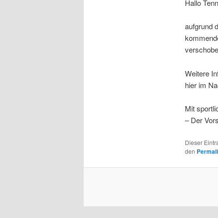
Hallo Tenn
aufgrund 
kommendes
verschobe
Weitere In
hier im Na
Mit sport
– Der Vor
Dieser Eint
den
Permal