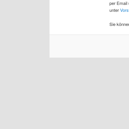
per Email 
unter
Vors
Sie könne