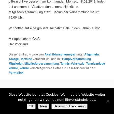
bitte nicht vergessen, am kommenden Montag, 18.02.2019 findet
bei unserem 1. Vorsitzenden unsere alljährliche
Mitgliederversammlung statt. Beginn der Versammlung ist um
19:00 Uhr.
Wir hoffen auf eine größere Teilnahme als in den Jahren zuvor.
Mit sportlichem Gruß
Der Vorstand
Dieser Eintrag wurde von
Axel Hörnschemeyer
unter
Allgemein
,
Anlage
,
Termine
veröffentlicht und mit
Hauptversammlung
,
Mitglieder
,
Mitgliederversammlung
,
Tennis-Vehrte.de
,
Tennisanlage
Vehrte
,
Vehrte
verschlagwortet. Setze ein Lesezeichen für den
Permalink
.
© www.tennis-vehrte.de
Diese Website benutzt Cookies. Wenn du die Website weiter
nutzt, gehen wir von deinem Einverständnis aus.
OK
Nein
Datenschutzerklärung