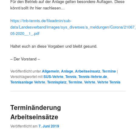
Für den Betrieb auf der Anlage gelten besondere Auflagen. Diese
könnt/sollt ihr hier nachlesen…
https://tnb-tennis.de/fileadmin/sub-
data/Landesverband/images/sys_diverses/a_meldungen/Corona/2106
05-2020__1_.pdf
Haltet euch an diese Vorgaben und bleibt gesund.
– Der Vorstand –
Veröffentlicht unter
Allgemein
,
Anlage
,
Arbeitseinsatz
,
Termine
|
Verschlagwortet mit
SUS-Vehrte
,
Tennis
,
Tennis-Vehrte.de
,
Tennisanlage Vehrte
,
Tennisplatz
,
Termine
,
Vehrte
,
Vehrte Tennis
Terminänderung
Arbeitseinsätze
Veröffentlicht am
7. Juni 2019