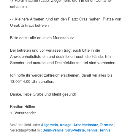
-> Abfall-Haufen (Laub, Ziegelmehl, etc.) in einen Container
schaufeln.
-> Kleinere Arbeiten rund um den Platz: Gras mähen, Plätze von
Unrat/Unkraut befreien
Bitte denkt alle an einen Mundschutz.
Bei betreten und vor verlassen tragt euch bitte in die
Anwesenheitsliste ein und desinfiziert euch die Hände. Ein
Spender und ausreichend Desinfektionsmittel sind vorhanden.
Ich hoffe ihr werdet zahlreich erscheinen, damit wir alles bis
13:00/14:00 Uhr schaffen.
Danke, liebe Grüße und bleibt gesund!
Bastian Hüllen
1. Vorsitzender
Veröffentlicht unter
Allgemein
,
Anlage
,
Arbeitseinsatz
,
Termine
|
Verschlagwortet mit
Belm-Vehrte
,
SUS-Vehrte
,
Tennis
,
Tennis