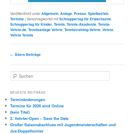
Veröffentlicht unter
Allgemein
,
Anlage
,
Presse
,
Spielbetrieb
,
Termine
|
Verschlagwortet mit
Schnuppertag für Erwachsene
,
Schnuppertag für Kinder
,
Tennis
,
Tennis-Akademie
,
Tennis-
Vehrte.de
,
Tennisanlage Vehrte
,
Tennistraining-Vehrte
,
Vehrte
,
Vehrte Tennis
Beitragsnavigation
←
Ältere Beiträge
S
u
c
h
NEUESTE BEITRÄGE
e
Terminänderungen
n
Termine für 2026 sind Online
(kein Titel)
2. Vehrter-Open – Save the Date
Großer Saisonabschluss mit Jugendmeisterschaften und
Jux-Doppelturnier