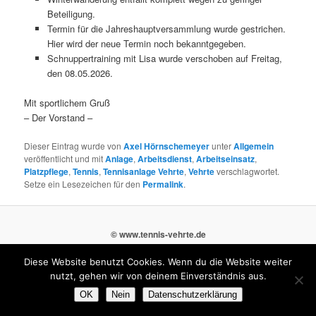
Beteiligung.
Termin für die Jahreshauptversammlung wurde gestrichen.
Hier wird der neue Termin noch bekanntgegeben.
Schnuppertraining mit Lisa wurde verschoben auf Freitag,
den 08.05.2026.
Mit sportlichem Gruß
– Der Vorstand –
Dieser Eintrag wurde von
Axel Hörnschemeyer
unter
Allgemein
veröffentlicht und mit
Anlage
,
Arbeitsdienst
,
Arbeitseinsatz
,
Platzpflege
,
Tennis
,
Tennisanlage Vehrte
,
Vehrte
verschlagwortet.
Setze ein Lesezeichen für den
Permalink
.
© www.tennis-vehrte.de
Diese Website benutzt Cookies. Wenn du die Website weiter
nutzt, gehen wir von deinem Einverständnis aus.
OK
Nein
Datenschutzerklärung