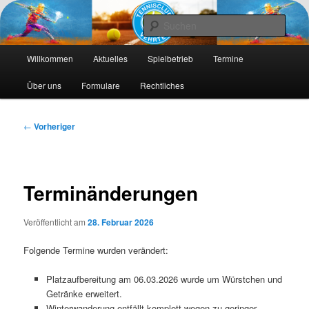
Die Webseite des Tennisclub Vehrte e. V.
Such
Hauptmenü
Tennis-Vehrte
Willkommen
Aktuelles
Spielbetrieb
Termine
Zum
Zum
Über uns
Formulare
Rechtliches
primären
sekundären
Inhalt
Inhalt
Beitragsnavigation
←
Vorheriger
springen
springen
Terminänderungen
Veröffentlicht am
28. Februar 2026
Folgende Termine wurden verändert:
Platzaufbereitung am 06.03.2026 wurde um Würstchen und
Getränke erweitert.
Winterwanderung entfällt komplett wegen zu geringer