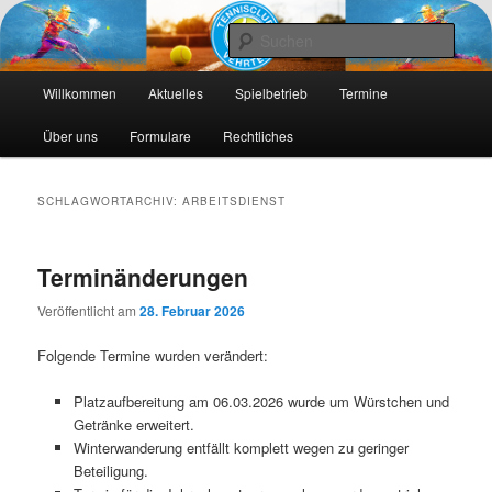
Die Webseite des Tennisclub Vehrte e. V.
Such
Hauptmenü
Tennis-Vehrte
Willkommen
Aktuelles
Spielbetrieb
Termine
Zum
Zum
Über uns
Formulare
Rechtliches
primären
sekundären
Inhalt
Inhalt
SCHLAGWORTARCHIV:
ARBEITSDIENST
springen
springen
Terminänderungen
Veröffentlicht am
28. Februar 2026
Folgende Termine wurden verändert:
Platzaufbereitung am 06.03.2026 wurde um Würstchen und
Getränke erweitert.
Winterwanderung entfällt komplett wegen zu geringer
Beteiligung.