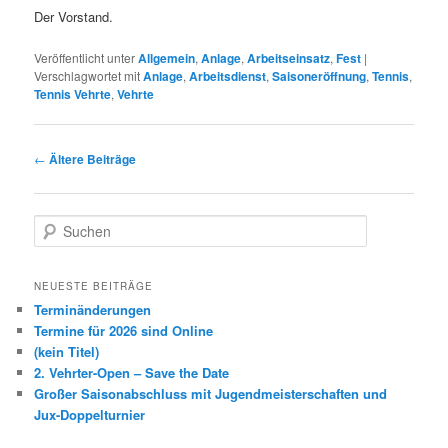
Der Vorstand.
Veröffentlicht unter
Allgemein
,
Anlage
,
Arbeitseinsatz
,
Fest
|
Verschlagwortet mit
Anlage
,
Arbeitsdienst
,
Saisoneröffnung
,
Tennis
,
Tennis Vehrte
,
Vehrte
Beitragsnavigation
←
Ältere Beiträge
S
u
c
h
NEUESTE BEITRÄGE
e
Terminänderungen
n
Termine für 2026 sind Online
(kein Titel)
2. Vehrter-Open – Save the Date
Großer Saisonabschluss mit Jugendmeisterschaften und
Jux-Doppelturnier