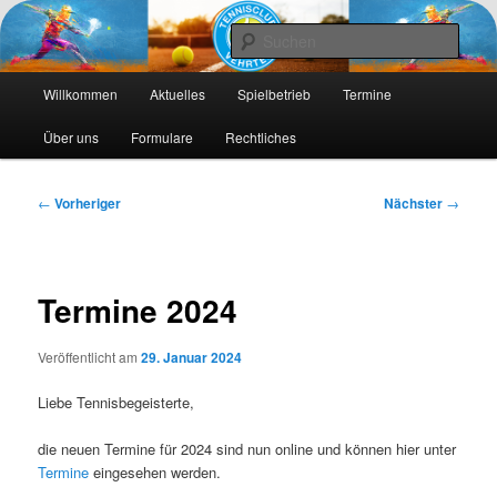
Die Webseite des Tennisclub Vehrte e. V.
Such
Hauptmenü
Tennis-Vehrte
Willkommen
Aktuelles
Spielbetrieb
Termine
Zum
Zum
Über uns
Formulare
Rechtliches
primären
sekundären
Inhalt
Inhalt
Beitragsnavigation
←
Vorheriger
Nächster
→
springen
springen
Termine 2024
Veröffentlicht am
29. Januar 2024
Liebe Tennisbegeisterte,
die neuen Termine für 2024 sind nun online und können hier unter
Termine
eingesehen werden.