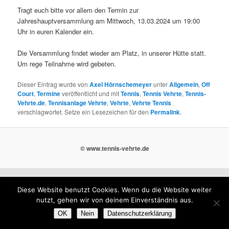
Tragt euch bitte vor allem den Termin zur
Jahreshauptversammlung am Mittwoch, 13.03.2024 um 19:00
Uhr in euren Kalender ein.
Die Versammlung findet wieder am Platz, in unserer Hütte statt.
Um rege Teilnahme wird gebeten.
Dieser Eintrag wurde von
Axel Hörnschemeyer
unter
Allgemein
,
Off
Court
,
Termine
veröffentlicht und mit
Tennis
,
Tennis Vehrte
,
Tennis-
Vehrte.de
,
Tennisanlage Vehrte
,
Vehrte
,
Vehrte Tennis
verschlagwortet. Setze ein Lesezeichen für den
Permalink
.
© www.tennis-vehrte.de
Diese Website benutzt Cookies. Wenn du die Website weiter
nutzt, gehen wir von deinem Einverständnis aus.
OK
Nein
Datenschutzerklärung