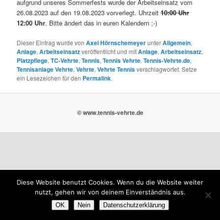
aufgrund unseres Sommerfests wurde der Arbeitseinsatz vom
26.08.2023 auf den 19.08.2023 vorverlegt. Uhrzeit
10:00 Uhr
12:00 Uhr
. Bitte ändert das in euren Kalendern ;-)
Dieser Eintrag wurde von
Axel Hörnschemeyer
unter
Allgemein
,
Anlage
,
Arbeitseinsatz
veröffentlicht und mit
Anlage
,
Arbeitseinsatz
,
Platzpflege
,
TC-Vehrte
,
Tennis
,
Tennis Vehrte
,
Tennis-Vehrte.de
,
Tennisanlage Vehrte
,
Vehrte
,
Vehrte Tennis
verschlagwortet. Setze
ein Lesezeichen für den
Permalink
.
© www.tennis-vehrte.de
Diese Website benutzt Cookies. Wenn du die Website weiter
nutzt, gehen wir von deinem Einverständnis aus.
OK
Nein
Datenschutzerklärung