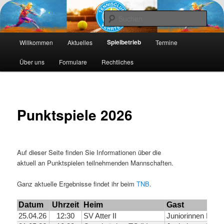
Die Webseite des Tennisclub Vehrte e. V.
Such
Hauptmenü
Tennis-Vehrte
Spielbetrieb
Willkommen
Aktuelles
Termine
Zum
Zum
Über uns
Formulare
Rechtliches
primären
sekundären
Inhalt
Inhalt
springen
springen
Punktspiele 2026
Auf dieser Seite finden Sie Informationen über die
aktuell an Punktspielen teilnehmenden Mannschaften.
Ganz aktuelle Ergebnisse findet ihr beim
TNB
.