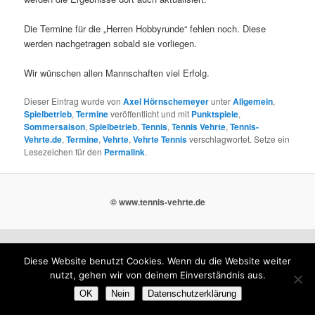
Die Termine für die „Herren Hobbyrunde“ fehlen noch. Diese
werden nachgetragen sobald sie vorliegen.
Wir wünschen allen Mannschaften viel Erfolg.
Dieser Eintrag wurde von
Axel Hörnschemeyer
unter
Allgemein
,
Spielbetrieb
,
Termine
veröffentlicht und mit
Punktspiele
,
Sommersaison
,
Spielbetrieb
,
Tennis
,
Tennis Vehrte
,
Tennis-
Vehrte.de
,
Termine
,
Vehrte
,
Vehrte Tennis
verschlagwortet. Setze ein
Lesezeichen für den
Permalink
.
© www.tennis-vehrte.de
Diese Website benutzt Cookies. Wenn du die Website weiter
nutzt, gehen wir von deinem Einverständnis aus.
OK
Nein
Datenschutzerklärung