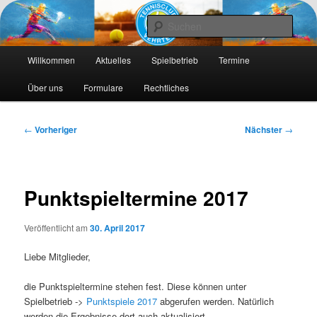
Die Webseite des Tennisclub Vehrte e. V.
Such
Hauptmenü
Tennis-Vehrte
Willkommen
Aktuelles
Spielbetrieb
Termine
Zum
Zum
Über uns
Formulare
Rechtliches
primären
sekundären
Inhalt
Inhalt
Beitragsnavigation
←
Vorheriger
Nächster
→
springen
springen
Punktspieltermine 2017
Veröffentlicht am
30. April 2017
Liebe Mitglieder,
die Punktspieltermine stehen fest. Diese können unter
Spielbetrieb ->
Punktspiele 2017
abgerufen werden. Natürlich
werden die Ergebnisse dort auch aktualisiert.