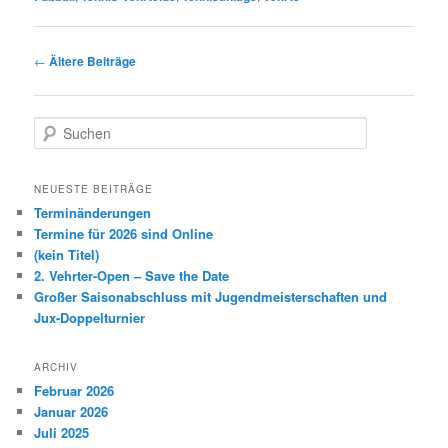
Beitragsnavigation
←
Ältere Beiträge
S
u
c
h
NEUESTE BEITRÄGE
e
Terminänderungen
n
Termine für 2026 sind Online
(kein Titel)
2. Vehrter-Open – Save the Date
Großer Saisonabschluss mit Jugendmeisterschaften und
Jux-Doppelturnier
ARCHIV
Februar 2026
Januar 2026
Juli 2025