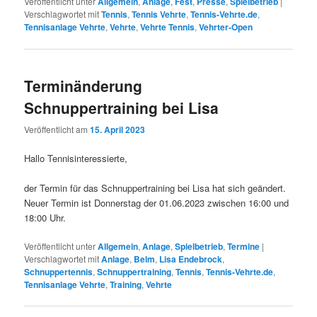
Veröffentlicht unter
Allgemein
,
Anlage
,
Fest
,
Presse
,
Spielbetrieb
|
Verschlagwortet mit
Tennis
,
Tennis Vehrte
,
Tennis-Vehrte.de
,
Tennisanlage Vehrte
,
Vehrte
,
Vehrte Tennis
,
Vehrter-Open
Terminänderung
Schnuppertraining bei Lisa
Veröffentlicht am
15. April 2023
Hallo Tennisinteressierte,
der Termin für das Schnuppertraining bei Lisa hat sich geändert.
Neuer Termin ist Donnerstag der 01.06.2023 zwischen 16:00 und
18:00 Uhr.
Veröffentlicht unter
Allgemein
,
Anlage
,
Spielbetrieb
,
Termine
|
Verschlagwortet mit
Anlage
,
Belm
,
Lisa Endebrock
,
Schnuppertennis
,
Schnuppertraining
,
Tennis
,
Tennis-Vehrte.de
,
Tennisanlage Vehrte
,
Training
,
Vehrte