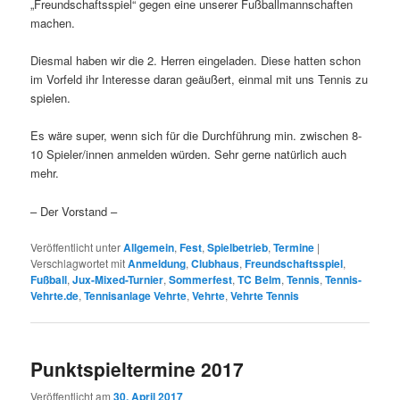
„Freundschaftsspiel“ gegen eine unserer Fußballmannschaften
machen.
Diesmal haben wir die 2. Herren eingeladen. Diese hatten schon
im Vorfeld ihr Interesse daran geäußert, einmal mit uns Tennis zu
spielen.
Es wäre super, wenn sich für die Durchführung min. zwischen 8-
10 Spieler/innen anmelden würden. Sehr gerne natürlich auch
mehr.
– Der Vorstand –
Veröffentlicht unter
Allgemein
,
Fest
,
Spielbetrieb
,
Termine
|
Verschlagwortet mit
Anmeldung
,
Clubhaus
,
Freundschaftsspiel
,
Fußball
,
Jux-Mixed-Turnier
,
Sommerfest
,
TC Belm
,
Tennis
,
Tennis-
Vehrte.de
,
Tennisanlage Vehrte
,
Vehrte
,
Vehrte Tennis
Punktspieltermine 2017
Veröffentlicht am
30. April 2017