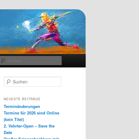
Suchen
S
u
c
h
NEUESTE BEITRÄGE
e
Terminänderungen
n
Termine für 2026 sind Online
(kein Titel)
2. Vehrter-Open – Save the
Date
Großer Saisonabschluss mit