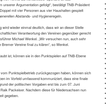
m unserer Argumentation gefolgt“, bestätigt TNB-Präsident
 Doppel mit vier Personen aus vier Haushalten gespielt
generellen Abstands- und Hygieneregeln.
 wird wieder einmal deutlich, dass wir an dieser Stelle
lschaftlichen Verantwortung den Vereinen gegenüber gerecht
sführer Michael Wenkel. „Wir versuchen nun, auch sehr
e Bremer Vereine final zu klären“, so Wenkel.
laubt ist, können sie in den Punktspielen auf TNB-Ebene
s vom Punktspielbetrieb zurückgezogen haben, können sich
aben im Vorfeld umfassend kommuniziert, dass eine finale
und der politischen Vorgaben erst bis zum 07. Juni
t Raik Packeiser. Nachdem diese für Niedersachsen nun
hkeit gegeben.