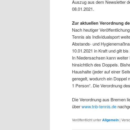
Auszug aus dem Newsletter d
08.01.2021.
Zur aktuellen Verordnung d
Nach heutiger Veröffentlichun
Tennis als Individualsport wei
Abstands- und Hygienemaßnahm
10.01.2021 in Kraft und gilt bi
In Niedersachsen kann weiter 
hinsichtlich des Doppels. Bish
Haushalte (jeder auf einer Sei
geregelt, wodurch ein Doppel ni
1 Person“. Die Verordnung de
Die Verordnung aus Bremen lie
über
www.tnb-tennis.de
nachge
Veröffentlicht unter
Allgemein
|
Versc