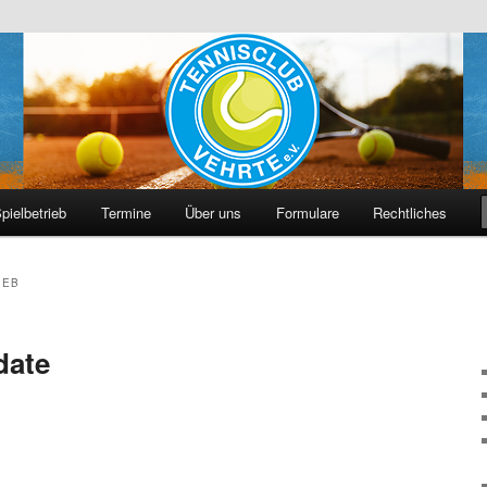
hrte e. V.
pielbetrieb
Termine
Über uns
Formulare
Rechtliches
IEB
date