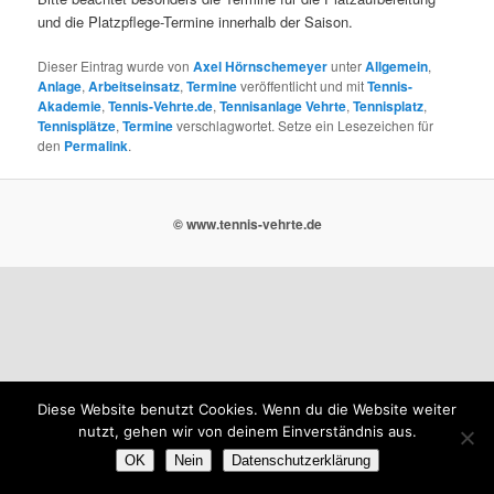
und die Platzpflege-Termine innerhalb der Saison.
Dieser Eintrag wurde von
Axel Hörnschemeyer
unter
Allgemein
,
Anlage
,
Arbeitseinsatz
,
Termine
veröffentlicht und mit
Tennis-
Akademie
,
Tennis-Vehrte.de
,
Tennisanlage Vehrte
,
Tennisplatz
,
Tennisplätze
,
Termine
verschlagwortet. Setze ein Lesezeichen für
den
Permalink
.
© www.tennis-vehrte.de
Diese Website benutzt Cookies. Wenn du die Website weiter
nutzt, gehen wir von deinem Einverständnis aus.
OK
Nein
Datenschutzerklärung