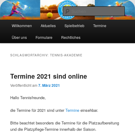
Die Webseite des Tennisclub Vehrte e. V.
Such
Hauptmenü
Tennis-Vehrte
Willkommen
Aktuelles
Spielbetrieb
Termine
Zum
Zum
Über uns
Formulare
Rechtliches
primären
sekundären
Inhalt
Inhalt
SCHLAGWORTARCHIV:
TENNIS-AKADEMIE
springen
springen
Termine 2021 sind online
Veröffentlicht am
7. März 2021
Hallo Tennisfreunde,
die Termine für 2021 sind unter
Termine
einsehbar.
Bitte beachtet besonders die Termine für die Platzaufbereitung
und die Platzpflege-Termine innerhalb der Saison.