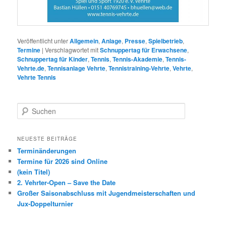
Veröffentlicht unter
Allgemein
,
Anlage
,
Presse
,
Spielbetrieb
,
Termine
|
Verschlagwortet mit
Schnuppertag für Erwachsene
,
Schnuppertag für Kinder
,
Tennis
,
Tennis-Akademie
,
Tennis-
Vehrte.de
,
Tennisanlage Vehrte
,
Tennistraining-Vehrte
,
Vehrte
,
Vehrte Tennis
S
u
c
h
NEUESTE BEITRÄGE
e
Terminänderungen
n
Termine für 2026 sind Online
(kein Titel)
2. Vehrter-Open – Save the Date
Großer Saisonabschluss mit Jugendmeisterschaften und
Jux-Doppelturnier