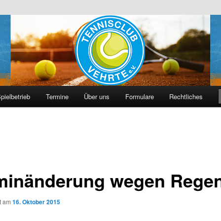
hrte e. V.
pielbetrieb
Termine
Über uns
Formulare
Rechtliches
minänderung wegen Rege
ht am
16. Oktober 2015