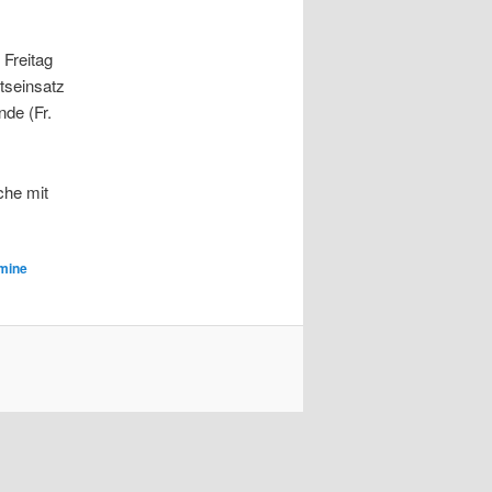
 Freitag
itseinsatz
de (Fr.
che mit
mine