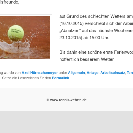
isfreunde,
auf Grund des schlechten Wetters am
(16.10.2015) verschiebt sich der Arbe
„Abnetzen“ auf das nächste Wochenen
23.10.2015) ab 15:00 Uhr.
Bis dahin eine schöne erste Ferienwo
hoffentlich besserem Wetter.
rag wurde von
Axel Hörnschemeyer
unter
Allgemein
,
Anlage
,
Arbeitseinsatz
,
Ter
ht. Setze ein Lesezeichen für den
Permalink
.
© www.tennis-vehrte.de