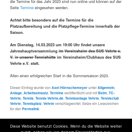
die Termine für das Jahr 2023 sind nun online und können auf der
Seite
Termine
eingesehen werden.
Achtet bitte besonders auf die Termine für die
Platzaufbereitung und die Platzpflege-Termine innerhalb der
Saison.
Am Dienstag, 14.03.2023 um 19:00 Uhr findet unsere
Jahreshauptversammlung
im Vereinsheim des SUS Vehrte e.
V.
in unserer Tennishütte
im Vereinsheim/Clubhaus des SUS
Vehrte e.V. statt.
Allen einen erfolgreichen Start in die Sommersaison 2023.
Dieser Eintrag wurde von
Axel Hörnschemeyer
unter
Allgemein
,
Anlage
,
Arbeitseinsatz
,
Termine
veröffentlicht und mit
Belm
,
TC-
Vehrte
,
Tennis
,
Tennis-Vehrte.de
,
Tennisanlage Vehrte
,
Tennisclub
Vehrte
,
Tennisplatz
,
Vehrte
verschlagwortet. Setze ein Lesezeichen
für den
Permalink
.
Diese Website benutzt Cookies. Wenn du die Website weiter
© www.tennis-vehrte.de