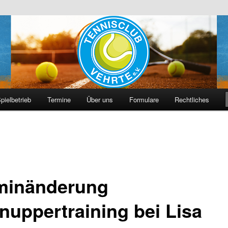
hrte e. V.
pielbetrieb
Termine
Über uns
Formulare
Rechtliches
minänderung
nuppertraining bei Lisa