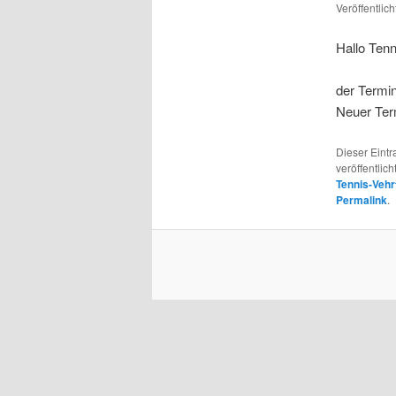
Veröffentlic
Hallo Tenn
der Termin
Neuer Ter
Dieser Eint
veröffentlich
Tennis-Vehr
Permalink
.