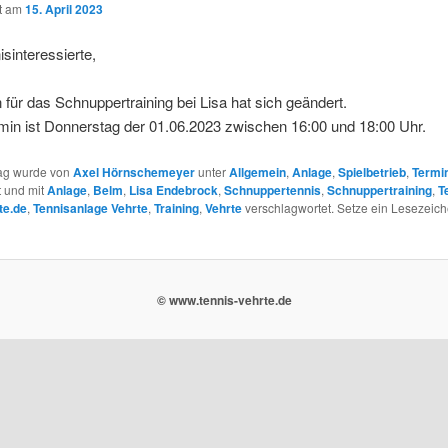
ht am
15. April 2023
isinteressierte,
 für das Schnuppertraining bei Lisa hat sich geändert.
min ist Donnerstag der 01.06.2023 zwischen 16:00 und 18:00 Uhr.
rag wurde von
Axel Hörnschemeyer
unter
Allgemein
,
Anlage
,
Spielbetrieb
,
Termi
t und mit
Anlage
,
Belm
,
Lisa Endebrock
,
Schnuppertennis
,
Schnuppertraining
,
T
te.de
,
Tennisanlage Vehrte
,
Training
,
Vehrte
verschlagwortet. Setze ein Lesezeich
© www.tennis-vehrte.de