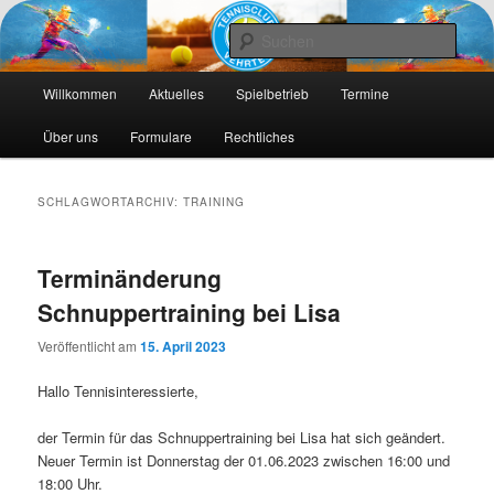
Die Webseite des Tennisclub Vehrte e. V.
Such
Hauptmenü
Tennis-Vehrte
Willkommen
Aktuelles
Spielbetrieb
Termine
Zum
Zum
Über uns
Formulare
Rechtliches
primären
sekundären
Inhalt
Inhalt
SCHLAGWORTARCHIV:
TRAINING
springen
springen
Terminänderung
Schnuppertraining bei Lisa
Veröffentlicht am
15. April 2023
Hallo Tennisinteressierte,
der Termin für das Schnuppertraining bei Lisa hat sich geändert.
Neuer Termin ist Donnerstag der 01.06.2023 zwischen 16:00 und
18:00 Uhr.