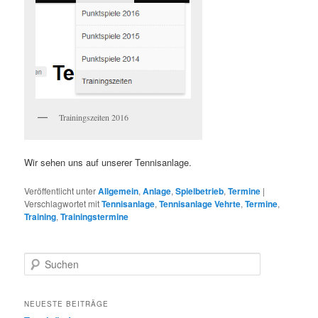
Trainingszeiten 2016
Wir sehen uns auf unserer Tennisanlage.
Veröffentlicht unter
Allgemein
,
Anlage
,
Spielbetrieb
,
Termine
|
Verschlagwortet mit
Tennisanlage
,
Tennisanlage Vehrte
,
Termine
,
Training
,
Trainingstermine
S
u
c
h
NEUESTE BEITRÄGE
e