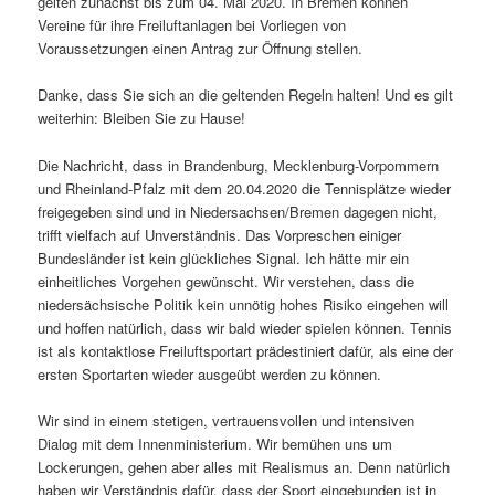
gelten zunächst bis zum 04. Mai 2020. In Bremen können
Vereine für ihre Freiluftanlagen bei Vorliegen von
Voraussetzungen einen Antrag zur Öffnung stellen.
Danke, dass Sie sich an die geltenden Regeln halten! Und es gilt
weiterhin: Bleiben Sie zu Hause!
Die Nachricht, dass in Brandenburg, Mecklenburg-Vorpommern
und Rheinland-Pfalz mit dem 20.04.2020 die Tennisplätze wieder
freigegeben sind und in Niedersachsen/Bremen dagegen nicht,
trifft vielfach auf Unverständnis. Das Vorpreschen einiger
Bundesländer ist kein glückliches Signal. Ich hätte mir ein
einheitliches Vorgehen gewünscht. Wir verstehen, dass die
niedersächsische Politik kein unnötig hohes Risiko eingehen will
und hoffen natürlich, dass wir bald wieder spielen können. Tennis
ist als kontaktlose Freiluftsportart prädestiniert dafür, als eine der
ersten Sportarten wieder ausgeübt werden zu können.
Wir sind in einem stetigen, vertrauensvollen und intensiven
Dialog mit dem Innenministerium. Wir bemühen uns um
Lockerungen, gehen aber alles mit Realismus an. Denn natürlich
haben wir Verständnis dafür, dass der Sport eingebunden ist in