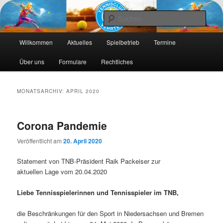
Die Webseite des Tennisclub Vehrte e. V.
Such
Hauptmenü
Tennis-Vehrte
Willkommen
Aktuelles
Spielbetrieb
Termine
Zum
Zum
Über uns
Formulare
Rechtliches
primären
sekundären
Inhalt
Inhalt
MONATSARCHIV:
APRIL 2020
springen
springen
Corona Pandemie
Veröffentlicht am
20. April 2020
Statement von TNB-Präsident Raik Packeiser zur
aktuellen Lage vom 20.04.2020
Liebe Tennisspielerinnen und Tennisspieler im TNB,
die Beschränkungen für den Sport in Niedersachsen und Bremen