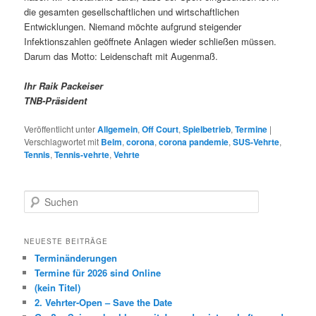
die gesamten gesellschaftlichen und wirtschaftlichen
Entwicklungen. Niemand möchte aufgrund steigender
Infektionszahlen geöffnete Anlagen wieder schließen müssen.
Darum das Motto: Leidenschaft mit Augenmaß.
Ihr Raik Packeiser
TNB-Präsident
Veröffentlicht unter
Allgemein
,
Off Court
,
Spielbetrieb
,
Termine
|
Verschlagwortet mit
Belm
,
corona
,
corona pandemie
,
SUS-Vehrte
,
Tennis
,
Tennis-vehrte
,
Vehrte
S
u
c
h
NEUESTE BEITRÄGE
e
Terminänderungen
n
Termine für 2026 sind Online
(kein Titel)
2. Vehrter-Open – Save the Date