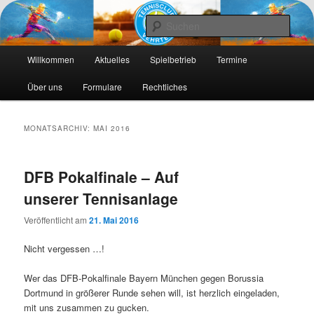
Die Webseite des Tennisclub Vehrte e. V.
Such
Hauptmenü
Tennis-Vehrte
Willkommen
Aktuelles
Spielbetrieb
Termine
Zum
Zum
Über uns
Formulare
Rechtliches
primären
sekundären
Inhalt
Inhalt
MONATSARCHIV:
MAI 2016
springen
springen
DFB Pokalfinale – Auf
unserer Tennisanlage
Veröffentlicht am
21. Mai 2016
Nicht vergessen …!
Wer das DFB-Pokalfinale Bayern München gegen Borussia
Dortmund in größerer Runde sehen will, ist herzlich eingeladen,
mit uns zusammen zu gucken.