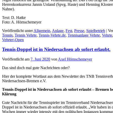
Herrenkonkurrenz Jannis Unland (Spvg. Haste) und Henning Kloste
Nahne).
Text: D. Hatke
Foto: A. Hörnschemeyer
Veröffentlicht unter
Allgemein
,
Anlage
,
Fest
,
Presse
,
Spielbetrieb
|
Ver
Tennis
,
Tennis Vehrte
,
Tennis-Vehrte.de
,
Tennisanlage Vehrte
,
Vehrte
Vehrter-Open
Tennis-Doppel ist in Niedersachsen ab sofort erlaubt.
Veröffentlicht am
7. Juni 2020
von
Axel Hörnschemeyer
Das sind doch mal gute Nachrichten oder?
Hier der komplette Wortlaut aus dem Newsletter des TNB Tennisver
Niedersachsen-Bremen e.V.
Tennis-Doppel ist in Niedersachsen ab sofort erlaubt – Bremen be
Klärung
Gute Nachricht für die Tennisspieler im Tennisverband Niedersachs
Doppel ist in Niedersachsen ab sofort offiziell erlaubt. „Wir haben i
Wochen immer wieder intensiv mit den politischen Instanzen kommuni