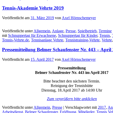
Tennis-Akademie Vehrte 2019
Veröffentlicht am
31. März 2019
von
Axel Hörnschemeyer
Veröffentlicht unter
Allgemein
,
Anlage
,
Presse
,
Spielbetrieb
,
Termine
mit
Schnuppertag für Erwachsene
,
Schnuppertag für Kinder
,
Tennis
,
Tennis-Vehrte.de
,
Tennisanlage Vehrte
,
Tennistraining-Vehrte
,
Vehrte
Pressemitteilung Belmer Schaufenster Nr. 443 – April
Veröffentlicht am
15. April 2017
von
Axel Hörnschemeyer
Pressemitteilung
Belmer Schaufenster Nr. 443 im April 2017
Bitte beachtet den nächsten Termin.
Reinigung der Tennishütte
Dienstag, 18.April 2017 ab 14:00 Uhr
Zum vergrößern bitte anklicken
Veröffentlicht unter
Allgemein
,
Presse
|
Verschlagwortet mit
2017
,
An
Arbeitsdienst
,
Belmer Schaufenster
,
Eröffnung
,
Mitglieder
,
Tennis Ve