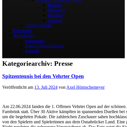
Montag
Mittwoch
Samstag
Sonntag
Unsere Anlage
Formulare
Rechtliches
Impressum
Datenschutzerklärung
Kontakt
Kategoriearchiv:
Presse
Spitzentennis bei den Vehrter Open
Veröffentlicht am
13. Juli 2024
von
Axel Hörnschemeyer
Am 22.06.2024 fanden die 1. Offenen Vehrter Open auf der schönen
Farnbrink statt. Über 30 Aktive kämpften in spannenden Duellen bei
um die begehrten Pokale. Die zahlreichen Zuschauer sahen hochklass
von den Spielern und Spielerinnen aus dem Osnabrücker Land. Eine g
Night rundeten die gelungene Veranstaltung ab. Das Foto zeigt die Si