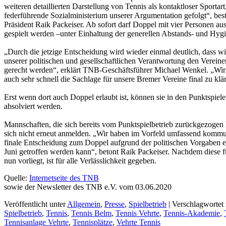
weiteren detaillierten Darstellung von Tennis als kontaktloser Sportart,
federführende Sozialministerium unserer Argumentation gefolgt“, bes
Präsident Raik Packeiser. Ab sofort darf Doppel mit vier Personen au
gespielt werden –unter Einhaltung der generellen Abstands- und Hygi
„Durch die jetzige Entscheidung wird wieder einmal deutlich, dass wir
unserer politischen und gesellschaftlichen Verantwortung den Verein
gerecht werden“, erklärt TNB-Geschäftsführer Michael Wenkel. „Wir
auch sehr schnell die Sachlage für unsere Bremer Vereine final zu klä
Erst wenn dort auch Doppel erlaubt ist, können sie in den Punktspi
absolviert werden.
Mannschaften, die sich bereits vom Punktspielbetrieb zurückgezogen
sich nicht erneut anmelden. „Wir haben im Vorfeld umfassend kommun
finale Entscheidung zum Doppel aufgrund der politischen Vorgaben e
Juni getroffen werden kann“, betont Raik Packeiser. Nachdem diese 
nun vorliegt, ist für alle Verlässlichkeit gegeben.
Quelle:
Internetseite des TNB
sowie der Newsletter des TNB e.V. vom 03.06.2020
Veröffentlicht unter
Allgemein
,
Presse
,
Spielbetrieb
|
Verschlagwortet 
Spielbetrieb
,
Tennis
,
Tennis Belm
,
Tennis Vehrte
,
Tennis-Akademie
,
Tennisanlage Vehrte
,
Tennisplätze
,
Vehrte Tennis