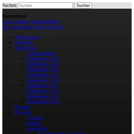
Suchen
Die Webseite des Tennisclub Vehrte e. V.
Tennis-Vehrte
Hauptmenü
Zum primären Inhalt springen
Zum sekundären Inhalt springen
Willkommen
Aktuelles
Spielbetrieb
Trainingszeiten
Punktspiele 2026
Punktspiele 2025
Punktspiele 2024
Punktspiele 2021
Punktspiele 2019
Punktspiele 2017
Punktspiele 2016
Punktspiele 2015
Punktspiele 2014
Termine
Über uns
Vorstand
Kontakt
Geschichte
20 Jahre Tennis in Vehrte