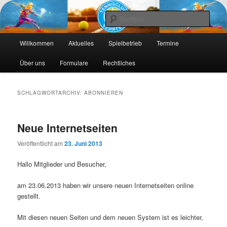
Die Webseite des Tennisclub Vehrte e. V.
Such
Hauptmenü
Tennis-Vehrte
Willkommen
Aktuelles
Spielbetrieb
Termine
Zum
Zum
Über uns
Formulare
Rechtliches
primären
sekundären
Inhalt
Inhalt
SCHLAGWORTARCHIV:
ABONNIEREN
springen
springen
Neue Internetseiten
Veröffentlicht am
23. Juni 2013
Hallo Mitglieder und Besucher,
am 23.06.2013 haben wir unsere neuen Internetseiten online
gestellt.
Mit diesen neuen Seiten und dem neuen System ist es leichter,