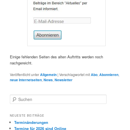
Einige fehlenden Seiten des alten Auftritts werden noch
nachgereicht.
Veröffentlicht unter
Allgemein
|
Verschlagwortet mit
Abo
,
Abonnieren
,
neue Internetseiten
,
News
,
Newsletter
S
u
c
h
NEUESTE BEITRÄGE
e
Terminänderungen
n
Termine für 2026 sind Online