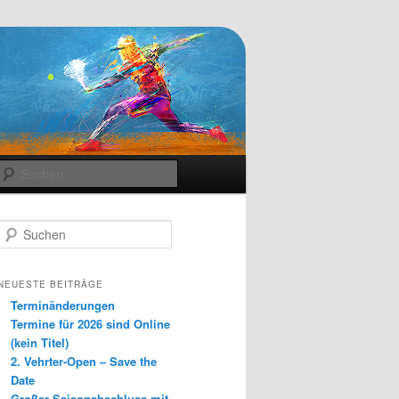
Suchen
S
u
c
h
NEUESTE BEITRÄGE
e
Terminänderungen
n
Termine für 2026 sind Online
(kein Titel)
2. Vehrter-Open – Save the
Date
Großer Saisonabschluss mit