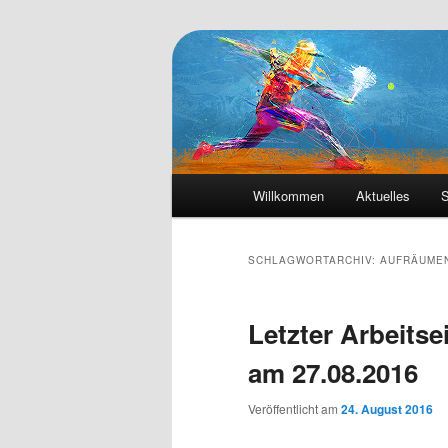
Die Webseite des Tennisclub Ve
Tennis-Vehrte
Hauptmenü
Willkommen
Aktuelles
S
Zum
Zum
primären
sekundären
SCHLAGWORTARCHIV:
AUFRÄUME
Inhalt
Inhalt
Letzter Arbeits
springen
springen
am 27.08.2016
Veröffentlicht am
24. August 2016