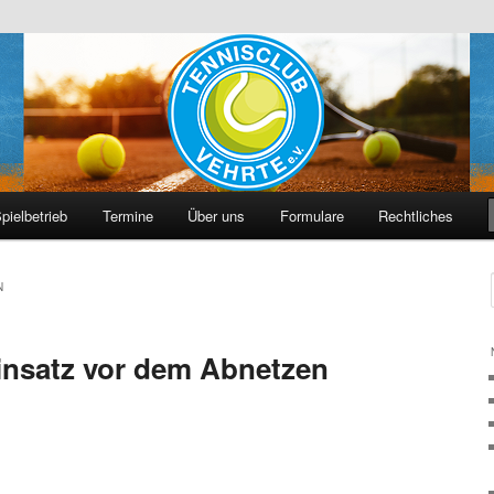
hrte e. V.
pielbetrieb
Termine
Über uns
Formulare
Rechtliches
N
einsatz vor dem Abnetzen