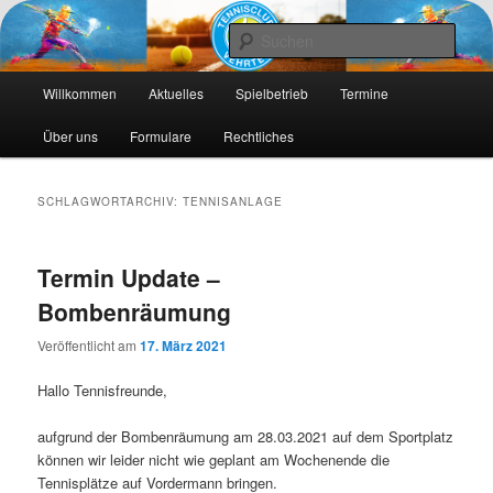
Die Webseite des Tennisclub Vehrte e. V.
Such
Hauptmenü
Tennis-Vehrte
Willkommen
Aktuelles
Spielbetrieb
Termine
Zum
Zum
Über uns
Formulare
Rechtliches
primären
sekundären
Inhalt
Inhalt
SCHLAGWORTARCHIV:
TENNISANLAGE
springen
springen
Termin Update –
Bombenräumung
Veröffentlicht am
17. März 2021
Hallo Tennisfreunde,
aufgrund der Bombenräumung am 28.03.2021 auf dem Sportplatz
können wir leider nicht wie geplant am Wochenende die
Tennisplätze auf Vordermann bringen.