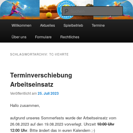
Die Webseite des Tennisclub Vehrte e. V.
Such
Hauptmenü
Tennis-Vehrte
Willkommen
Aktuelles
Spielbetrieb
Termine
Zum
Zum
Über uns
Formulare
Rechtliches
primären
sekundären
Inhalt
Inhalt
SCHLAGWORTARCHIV:
TC-VEHRTE
springen
springen
Terminverschiebung
Arbeitseinsatz
Veröffentlicht am
25. Juli 2023
Hallo zusammen,
aufgrund unseres Sommerfests wurde der Arbeitseinsatz vom
26.08.2023 auf den 19.08.2023 vorverlegt. Uhrzeit
10:00 Uhr
12:00 Uhr
. Bitte ändert das in euren Kalendern ;-)