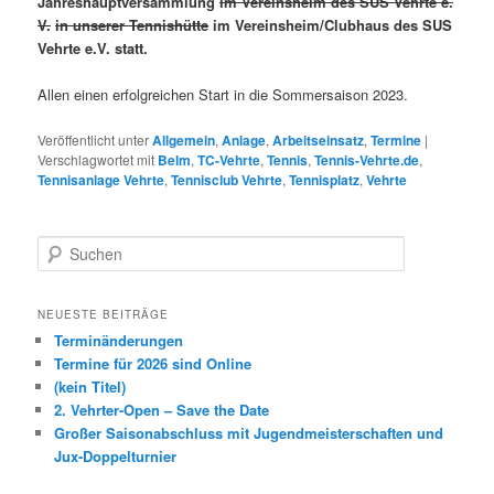
Jahreshauptversammlung
im Vereinsheim des SUS Vehrte e.
V.
in unserer Tennishütte
im Vereinsheim/Clubhaus des SUS
Vehrte e.V. statt.
Allen einen erfolgreichen Start in die Sommersaison 2023.
Veröffentlicht unter
Allgemein
,
Anlage
,
Arbeitseinsatz
,
Termine
|
Verschlagwortet mit
Belm
,
TC-Vehrte
,
Tennis
,
Tennis-Vehrte.de
,
Tennisanlage Vehrte
,
Tennisclub Vehrte
,
Tennisplatz
,
Vehrte
S
u
c
h
NEUESTE BEITRÄGE
e
Terminänderungen
n
Termine für 2026 sind Online
(kein Titel)
2. Vehrter-Open – Save the Date
Großer Saisonabschluss mit Jugendmeisterschaften und
Jux-Doppelturnier