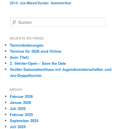
2014
,
Jux-Mixed-Turnier
,
Sommerfest
S
u
c
h
NEUESTE BEITRÄGE
e
Terminänderungen
n
Termine für 2026 sind Online
(kein Titel)
2. Vehrter-Open – Save the Date
Großer Saisonabschluss mit Jugendmeisterschaften und
Jux-Doppelturnier
ARCHIV
Februar 2026
Januar 2026
Juli 2025
Februar 2025
September 2024
Juli 2024