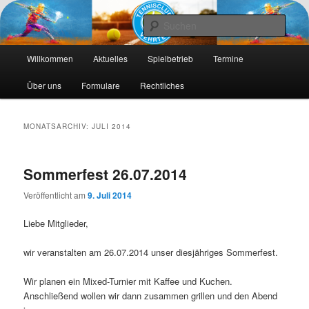
Die Webseite des Tennisclub Vehrte e. V.
Such
Hauptmenü
Tennis-Vehrte
Willkommen
Aktuelles
Spielbetrieb
Termine
Zum
Zum
Über uns
Formulare
Rechtliches
primären
sekundären
Inhalt
Inhalt
MONATSARCHIV:
JULI 2014
springen
springen
Sommerfest 26.07.2014
Veröffentlicht am
9. Juli 2014
Liebe Mitglieder,
wir veranstalten am 26.07.2014 unser diesjähriges Sommerfest.
Wir planen ein Mixed-Turnier mit Kaffee und Kuchen.
Anschließend wollen wir dann zusammen grillen und den Abend