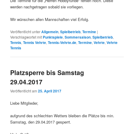
Die Termine für die „Herren Hobbyrunde“ fehlen noch. Diese
werden nachgetragen sobald sie vorliegen.
Wir wünschen allen Mannschaften viel Erfolg.
Veröffentlicht unter
Allgemein
,
Spielbetrieb
,
Termine
|
Verschlagwortet mit
Punktspiele
,
Sommersaison
,
Spielbetrieb
,
Tennis
,
Tennis Vehrte
,
Tennis-Vehrte.de
,
Termine
,
Vehrte
,
Vehrte
Tennis
Platzsperre bis Samstag
29.04.2017
Veröffentlicht am
25. April 2017
Liebe Mitglieder,
aufgrund des schlechten Wetters bleiben die Plätze bis min.
Samstag, den 29.04.2017 gesperrt.