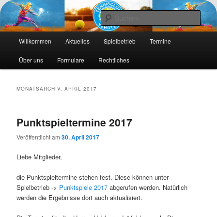
Die Webseite des Tennisclub Vehrte e. V.
Such
Hauptmenü
Tennis-Vehrte
Willkommen
Aktuelles
Spielbetrieb
Termine
Zum
Zum
Über uns
Formulare
Rechtliches
primären
sekundären
Inhalt
Inhalt
MONATSARCHIV:
APRIL 2017
springen
springen
Punktspieltermine 2017
Veröffentlicht am
30. April 2017
Liebe Mitglieder,
die Punktspieltermine stehen fest. Diese können unter
Spielbetrieb ->
Punktspiele 2017
abgerufen werden. Natürlich
werden die Ergebnisse dort auch aktualisiert.