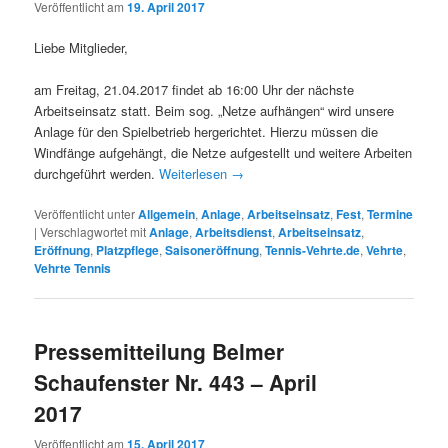
Veröffentlicht am
19. April 2017
Liebe Mitglieder,
am Freitag, 21.04.2017 findet ab 16:00 Uhr der nächste
Arbeitseinsatz statt. Beim sog. „Netze aufhängen“ wird unsere
Anlage für den Spielbetrieb hergerichtet. Hierzu müssen die
Windfänge aufgehängt, die Netze aufgestellt und weitere Arbeiten
durchgeführt werden.
Weiterlesen
→
Veröffentlicht unter
Allgemein
,
Anlage
,
Arbeitseinsatz
,
Fest
,
Termine
|
Verschlagwortet mit
Anlage
,
Arbeitsdienst
,
Arbeitseinsatz
,
Eröffnung
,
Platzpflege
,
Saisoneröffnung
,
Tennis-Vehrte.de
,
Vehrte
,
Vehrte Tennis
Pressemitteilung Belmer
Schaufenster Nr. 443 – April
2017
Veröffentlicht am
15. April 2017