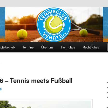
hrte e. V.
pielbetrieb
Termine
Über uns
Formulare
Rechtliches
6
 – Tennis meets Fußball
16