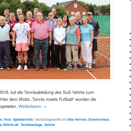
016, lud die Tennisabteilung des SuS Vehrte zum
 Unter dem Motto „Tennis meets Fußball“ wurden die
ingeladen.
Weiterlesen
→
ge
,
Fest
,
Spielbetrieb
|
Verschlagwortet mit
Alte Herren
,
Sommerfest
,
s-Vehrte.de
,
Tennisanlage
,
Vehrte