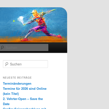
Suchen
S
u
c
h
NEUESTE BEITRÄGE
e
Terminänderungen
n
Termine für 2026 sind Online
(kein Titel)
2. Vehrter-Open – Save the
Date
Großer Saisonabschluss mit