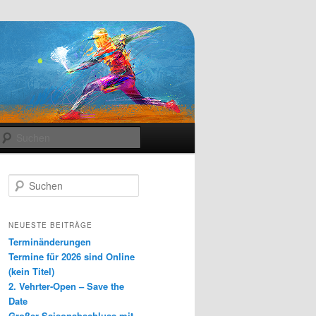
Suchen
S
u
c
h
NEUESTE BEITRÄGE
e
Terminänderungen
n
Termine für 2026 sind Online
(kein Titel)
2. Vehrter-Open – Save the
Date
Großer Saisonabschluss mit