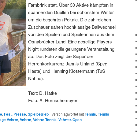
Farnbrink statt. Über 30 Aktive kämpften in
spannenden Duellen bei schönstem Wetter
um die begehrten Pokale. Die zahlreichen
Zuschauer sahen hochklassige Ballwechsel
von den Spielern und Spielerinnen aus dem
Osnabrücker Land. Eine gesellige Players-
Night rundeten die gelungene Veranstaltung
ab. Das Foto zeigt die Sieger der
Herrenkonkurrenz Jannis Unland (Spvg.
Haste) und Henning Klostermann (TuS
Nahne).
Text: D. Hatke
Foto: A. Hörnschemeyer
ge
,
Fest
,
Presse
,
Spielbetrieb
|
Verschlagwortet mit
Tennis
,
Tennis
age Vehrte
,
Vehrte
,
Vehrte Tennis
,
Vehrter-Open