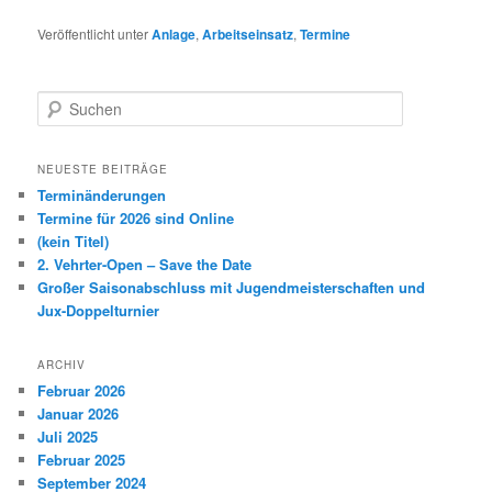
Veröffentlicht unter
Anlage
,
Arbeitseinsatz
,
Termine
S
u
c
h
NEUESTE BEITRÄGE
e
Terminänderungen
n
Termine für 2026 sind Online
(kein Titel)
2. Vehrter-Open – Save the Date
Großer Saisonabschluss mit Jugendmeisterschaften und
Jux-Doppelturnier
ARCHIV
Februar 2026
Januar 2026
Juli 2025
Februar 2025
September 2024