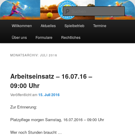
Die Webseite des Tennisclub Vehrte e. V.
Such
Hauptmenü
Tennis-Vehrte
Willkommen
Aktuelles
Spielbetrieb
Termine
Zum
Zum
Über uns
Formulare
Rechtliches
primären
sekundären
Inhalt
Inhalt
MONATSARCHIV:
JULI 2016
springen
springen
Arbeitseinsatz – 16.07.16 –
09:00 Uhr
Veröffentlicht am
15. Juli 2016
Zur Erinnerung:
Platzpflege morgen Samstag, 16.07.2016 – 09:00 Uhr
Wer noch Stunden braucht …