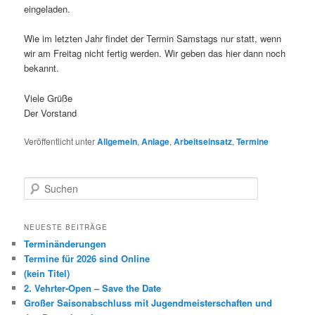
eingeladen.
Wie im letzten Jahr findet der Termin Samstags nur statt, wenn
wir am Freitag nicht fertig werden. Wir geben das hier dann noch
bekannt.
Viele Grüße
Der Vorstand
Veröffentlicht unter
Allgemein
,
Anlage
,
Arbeitseinsatz
,
Termine
S
u
c
h
NEUESTE BEITRÄGE
e
Terminänderungen
n
Termine für 2026 sind Online
(kein Titel)
2. Vehrter-Open – Save the Date
Großer Saisonabschluss mit Jugendmeisterschaften und