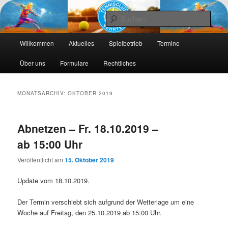
Die Webseite des Tennisclub Vehrte e. V.
Such
Hauptmenü
Tennis-Vehrte
Willkommen
Aktuelles
Spielbetrieb
Termine
Zum
Zum
Über uns
Formulare
Rechtliches
primären
sekundären
Inhalt
Inhalt
MONATSARCHIV:
OKTOBER 2019
springen
springen
Abnetzen – Fr. 18.10.2019 –
ab 15:00 Uhr
Veröffentlicht am
15. Oktober 2019
Update vom 18.10.2019.
Der Termin verschiebt sich aufgrund der Wetterlage um eine
Woche auf Freitag, den 25.10.2019 ab 15:00 Uhr.