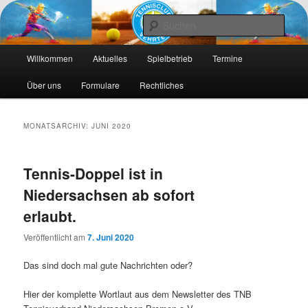
Die Webseite des Tennisclub Vehrte e. V.
Such
Hauptmenü
Tennis-Vehrte
Willkommen
Aktuelles
Spielbetrieb
Termine
Zum
Zum
Über uns
Formulare
Rechtliches
primären
sekundären
Inhalt
Inhalt
MONATSARCHIV:
JUNI 2020
springen
springen
Tennis-Doppel ist in
Niedersachsen ab sofort
erlaubt.
Veröffentlicht am
7. Juni 2020
Das sind doch mal gute Nachrichten oder?
Hier der komplette Wortlaut aus dem Newsletter des TNB