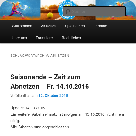
Die Webseite des Tennisclub Vehrte e. V.
Such
Hauptmenü
Tennis-Vehrte
Willkommen
Aktuelles
Spielbetrieb
Termine
Zum
Zum
Über uns
Formulare
Rechtliches
primären
sekundären
Inhalt
Inhalt
SCHLAGWORTARCHIV:
ABNETZEN
springen
springen
Saisonende – Zeit zum
Abnetzen – Fr. 14.10.2016
Veröffentlicht am
12. Oktober 2016
Update: 14.10.2016
Ein weiterer Arbeitseinsatz ist morgen am 15.10.2016 nicht mehr
nötig.
Alle Arbeiten sind abgeschlossen.