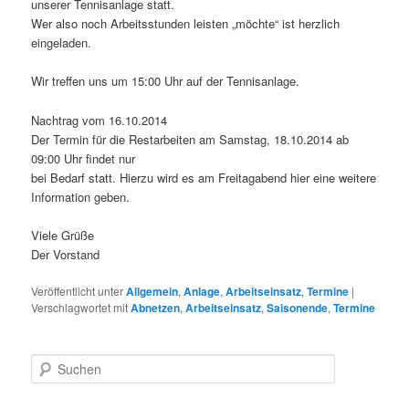
unserer Tennisanlage statt.
Wer also noch Arbeitsstunden leisten „möchte“ ist herzlich
eingeladen.
Wir treffen uns um 15:00 Uhr auf der Tennisanlage.
Nachtrag vom 16.10.2014
Der Termin für die Restarbeiten am Samstag, 18.10.2014 ab
09:00 Uhr findet nur
bei Bedarf statt. Hierzu wird es am Freitagabend hier eine weitere
Information geben.
Viele Grüße
Der Vorstand
Veröffentlicht unter
Allgemein
,
Anlage
,
Arbeitseinsatz
,
Termine
|
Verschlagwortet mit
Abnetzen
,
Arbeitseinsatz
,
Saisonende
,
Termine
S
u
c