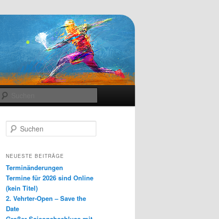
Suchen
S
u
c
h
NEUESTE BEITRÄGE
e
Terminänderungen
n
Termine für 2026 sind Online
(kein Titel)
2. Vehrter-Open – Save the
Date
Großer Saisonabschluss mit