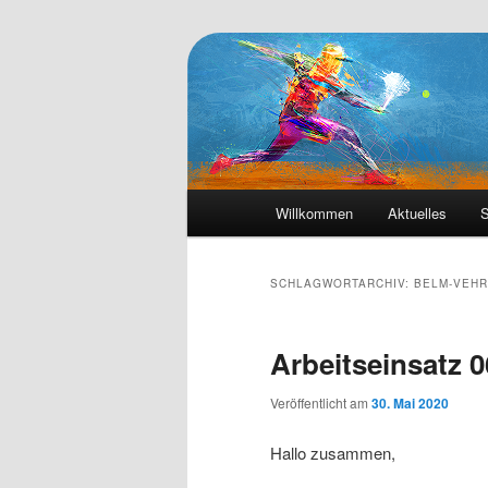
Die Webseite des Tennisclub Ve
Tennis-Vehrte
Hauptmenü
Willkommen
Aktuelles
S
Zum
Zum
primären
sekundären
SCHLAGWORTARCHIV:
BELM-VEHR
Inhalt
Inhalt
Arbeitseinsatz 0
springen
springen
Veröffentlicht am
30. Mai 2020
Hallo zusammen,