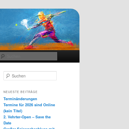
Suchen
S
u
c
h
NEUESTE BEITRÄGE
e
Terminänderungen
n
Termine für 2026 sind Online
(kein Titel)
2. Vehrter-Open – Save the
Date
Großer Saisonabschluss mit