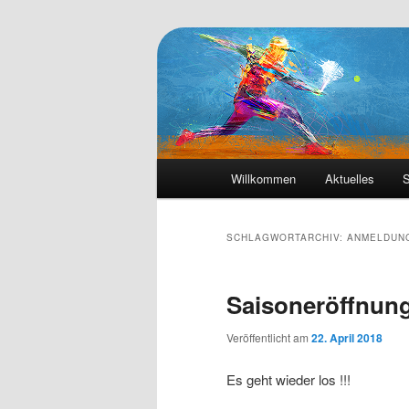
Die Webseite des Tennisclub Ve
Tennis-Vehrte
Hauptmenü
Willkommen
Aktuelles
S
Zum
Zum
primären
sekundären
SCHLAGWORTARCHIV:
ANMELDUN
Inhalt
Inhalt
Saisoneröffnung
springen
springen
Veröffentlicht am
22. April 2018
Es geht wieder los !!!