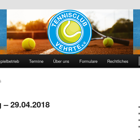
hrte e. V.
pielbetrieb
Termine
Über uns
Formulare
Rechtliches
G
 – 29.04.2018