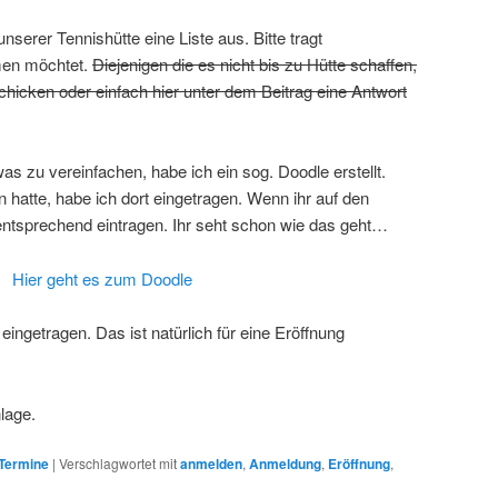
serer Tennishütte eine Liste aus. Bitte tragt
hmen möchtet.
Diejenigen die es nicht bis zu Hütte schaffen,
hicken oder einfach hier unter dem Beitrag eine Antwort
 zu vereinfachen, habe ich ein sog. Doodle erstellt.
hatte, habe ich dort eingetragen. Wenn ihr auf den
t entsprechend eintragen. Ihr seht schon wie das geht…
Hier geht es zum Doodle
 eingetragen. Das ist natürlich für eine Eröffnung
lage.
Termine
|
Verschlagwortet mit
anmelden
,
Anmeldung
,
Eröffnung
,