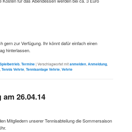
e Kosten für das Abendessen werden bei ca. 3 Euro
h gern zur Verfügung. Ihr könnt dafür einfach einen
g hinterlassen.
Spielbetrieb
,
Termine
|
Verschlagwortet mit
anmelden
,
Anmeldung
,
,
Tennis Vehrte
,
Tennisanlage Vehrte
,
Vehrte
 am 26.04.14
den Mitgliedern unserer Tennisabteilung die Sommersaison
Uhr.