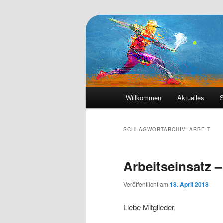
Die Webseite des Tennisclub Ve
Tennis-Vehrte
Hauptmenü
Willkommen
Aktuelles
S
Zum
Zum
primären
sekundären
SCHLAGWORTARCHIV:
ARBEIT
Inhalt
Inhalt
Arbeitseinsatz –
springen
springen
Veröffentlicht am
18. April 2018
Liebe Mitglieder,