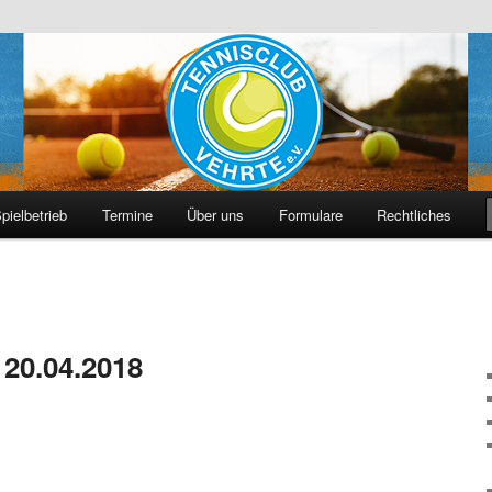
hrte e. V.
pielbetrieb
Termine
Über uns
Formulare
Rechtliches
 20.04.2018