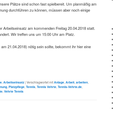
nsere Plätze sind schon fast spielbereit. Um planmäßig am
fnung durchführen zu können, müssen aber noch einige
der Arbeitseinsatz am kommenden Freitag 20.04.2018 statt.
rändert. Wir treffen uns um 15:00 Uhr am Platz.
 am 21.04.2018) nötig sein sollte, bekommt ihr hier eine
ge
,
Arbeitseinsatz
|
Verschlagwortet mit
Anlage
,
Arbeit
,
arbeiten
,
fnung
,
Platzpflege
,
Tennis
,
Tennis Vehrte
,
Tennis-Vehrte.de
,
te
,
Vehrte Tennis