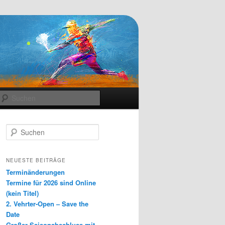
Suchen
S
u
c
h
NEUESTE BEITRÄGE
e
Terminänderungen
n
Termine für 2026 sind Online
(kein Titel)
2. Vehrter-Open – Save the
Date
Großer Saisonabschluss mit