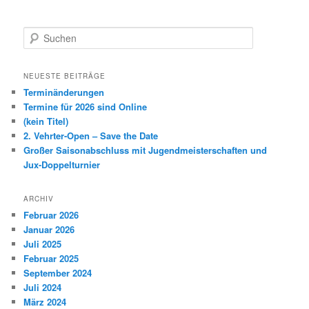
S
u
c
h
NEUESTE BEITRÄGE
e
Terminänderungen
n
Termine für 2026 sind Online
(kein Titel)
2. Vehrter-Open – Save the Date
Großer Saisonabschluss mit Jugendmeisterschaften und
Jux-Doppelturnier
ARCHIV
Februar 2026
Januar 2026
Juli 2025
Februar 2025
September 2024
Juli 2024
März 2024