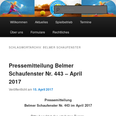
Die Webseite des Tennisclub Vehrte e. V.
Such
Hauptmenü
Tennis-Vehrte
Willkommen
Aktuelles
Spielbetrieb
Termine
Zum
Zum
Über uns
Formulare
Rechtliches
primären
sekundären
Inhalt
Inhalt
SCHLAGWORTARCHIV:
BELMER SCHAUFENSTER
springen
springen
Pressemitteilung Belmer
Schaufenster Nr. 443 – April
2017
Veröffentlicht am
15. April 2017
Pressemitteilung
Belmer Schaufenster Nr. 443 im April 2017